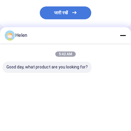
जारी रखें
Helen
अनुशंसित उत्पाद
5:42 AM
Good day, what product are you looking for?
अर्ध स्वचालित पीएलसी पतला
मैनुअल फीडिंग सिक्स बार
2000 मिमी 4 चाकू 
ब्लेड स्लिटर मशीन नालीदार
स्लिटर स्कोरर नालीदार
पतला ब्लेड रोटरी मश
कार्डबोर्ड मैन मशीन इंटरफेस
स्वचालित क्रीजिंग
स्लिटर स्कोरर
सबसे अच्छी कीमत
सबसे अच्छी कीमत
सबसे अच्छी 