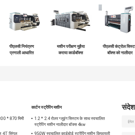
पीएलसी नियंत्रण
मशीन परीक्षण मुहैया
पीएलसी कंट्रोल सिस्
प्रणाली आधारित
कराया कार्डबॉक्स
बॉक्स को नालीदार
नालीदार गत्ते का डिब्बा
प्रस्तावित कागज
कार्डबोर्ड पैकेजिंग
उत्पादन नालीदार गत्ते का
घुमावदार कार्डबॉक्स
औद्योगिक स्वचालन औ
डिब्बा मशीन
मशीन
नियंत्रण समाधानों के ल
विकसित किया गया
संदेश
कार्टन स्ट्रैपिंग मशीन
300 * 870 मिमी
1.2 * 2.4 रोलर ग्लूइंग सिस्टम के साथ स्वचालित
स्ट्रैपिंग मशीन नालीदार बॉक्स 4kw
ीन 4T सिंगल
950W स्वचालित कार्डबोर्ड स्ट्रैपिंग मशीन किफायती