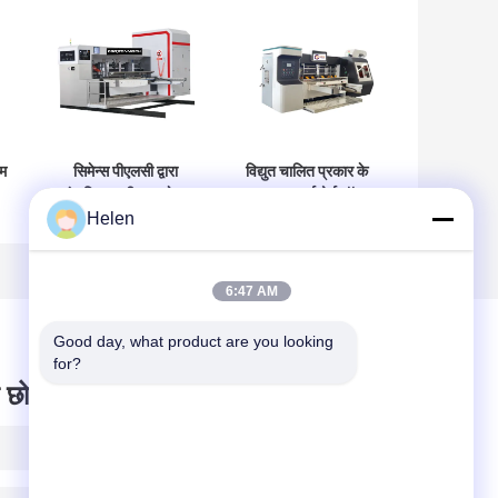
टम
सिमेन्स पीएलसी द्वारा
विद्युत चालित प्रकार के
संचालित नालीदार गत्ते का
घुमावदार कार्डबोर्ड बॉक्स
Helen
डिब्बा मशीन नालीदार गत्ता
मशीन जिसमें घुमावदार
र
पैकेजिंग
कार्डबोर्ड बॉक्स मशीन है
िए
6:47 AM
Good day, what product are you looking 
for?
 छोड़ दो