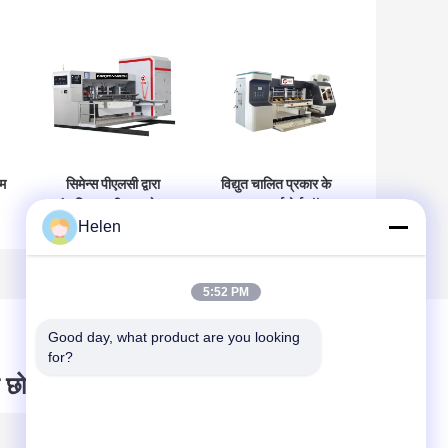
टम
सिमेन्स पीएलसी द्वारा
विद्युत चालित प्रकार के
संचालित नालीदार गत्ते का
घुमावदार कार्डबोर्ड बॉक्स
Helen
डिब्बा मशीन नालीदार गत्ता
मशीन जिसमें घुमावदार
र
पैकेजिंग
कार्डबोर्ड बॉक्स मशीन है
िए
5:52 PM
Good day, what product are you looking 
for?
 छोड़ दो