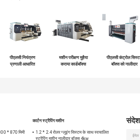
पीएलसी नियंत्रण
मशीन परीक्षण मुहैया
पीएलसी कंट्रोल सिस्
प्रणाली आधारित
कराया कार्डबॉक्स
बॉक्स को नालीदार
नालीदार गत्ते का डिब्बा
प्रस्तावित कागज
कार्डबोर्ड पैकेजिंग
उत्पादन नालीदार गत्ते का
घुमावदार कार्डबॉक्स
औद्योगिक स्वचालन औ
डिब्बा मशीन
मशीन
नियंत्रण समाधानों के ल
विकसित किया गया
संदेश
कार्टन स्ट्रैपिंग मशीन
300 * 870 मिमी
1.2 * 2.4 रोलर ग्लूइंग सिस्टम के साथ स्वचालित
स्ट्रैपिंग मशीन नालीदार बॉक्स 4kw