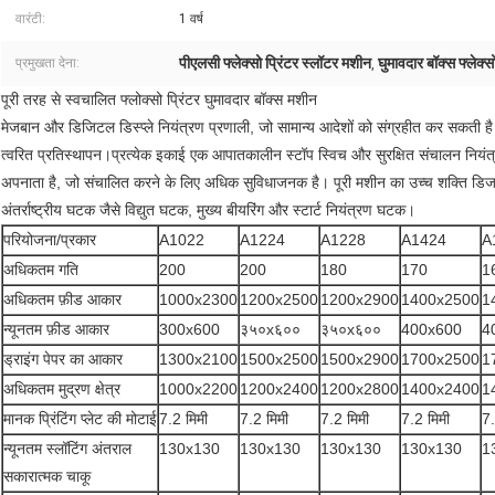
वारंटी:
1 वर्ष
पीएलसी फ्लेक्सो प्रिंटर स्लॉटर मशीन
घुमावदार बॉक्स फ्लेक्स
प्रमुखता देना:
,
पूरी तरह से स्वचालित फ्लोक्सो प्रिंटर घुमावदार बॉक्स मशीन
मेजबान और डिजिटल डिस्प्ले नियंत्रण प्रणाली, जो सामान्य आदेशों को संग्रहीत कर सकती 
त्वरित प्रतिस्थापन।प्रत्येक इकाई एक आपातकालीन स्टॉप स्विच और सुरक्षित संचालन निय
अपनाता है, जो संचालित करने के लिए अधिक सुविधाजनक है। पूरी मशीन का उच्च शक्ति डिजाइन
अंतर्राष्ट्रीय घटक जैसे विद्युत घटक, मुख्य बीयरिंग और स्टार्ट नियंत्रण घटक।
परियोजना/प्रकार
A1022
A1224
A1228
A1424
A
अधिकतम गति
200
200
180
170
1
अधिकतम फ़ीड आकार
1000x2300
1200x2500
1200x2900
1400x2500
1
न्यूनतम फ़ीड आकार
300x600
३५०x६००
३५०x६००
400x600
4
ड्राइंग पेपर का आकार
1300x2100
1500x2500
1500x2900
1700x2500
1
अधिकतम मुद्रण क्षेत्र
1000x2200
1200x2400
1200x2800
1400x2400
1
मानक प्रिंटिंग प्लेट की मोटाई
7.2 मिमी
7.2 मिमी
7.2 मिमी
7.2 मिमी
7.
न्यूनतम स्लॉटिंग अंतराल
130x130
130x130
130x130
130x130
1
सकारात्मक चाकू