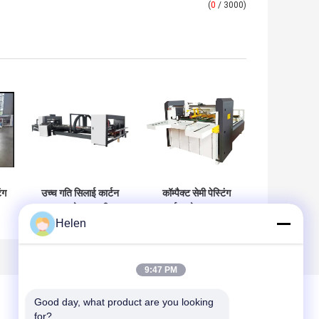
(
0
/ 3000)
ंग
उच्च गति सिलाई कार्टन
कॉम्पैक्ट सेमी पेस्टिंग
ग्लूयर फोल्डर मशीन
कार्टन फोल्डर ग्लूयर
Helen
स्टेनलेस स्टील
मशीन अभिनव
िए
9:47 PM
Good day, what product are you looking 
for?