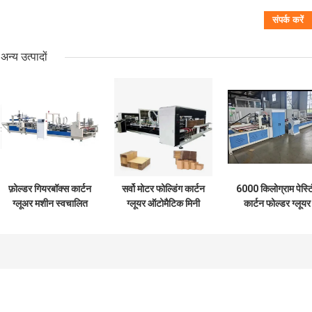
अन्य उत्पादों
फ़ोल्डर गियरबॉक्स कार्टन
सर्वो मोटर फोल्डिंग कार्टन
6000 किलोग्राम पेस्टि
ग्लूअर मशीन स्वचालित
ग्लूयर ऑटोमैटिक मिनी
कार्टन फोल्डर ग्लूयर
या अर्ध ऑटो 2800 मिमी
स्टैपलर सिलाई
मशीन 220v/380v
औद्योगिक उपयोग के ल