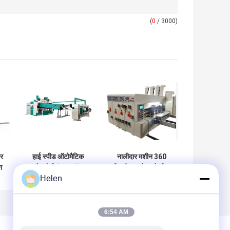
(
0
/ 3000)
टर
हाई स्पीड ऑटोमैटिक
नालीदार मशीन 360
ग
फ्लेक्सो प्रिंटर स्लॉटर
डिग्री समायोज्य के लिए
Helen
डाई कटर फोल्डर ग्लूअर
1400 * 2600 मिमी
रोटरी डाई कटर
6:54 AM