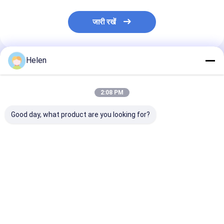
जारी रखें
Helen
अनुशंसित उत्पाद
2:08 PM
Good day, what product are you looking for?
पिज़्ज़ा बॉक्स फ्लेक्सो प्रिंटर
स्वचालित उच्च गति फ्लेक्सो
कार्डबोर्ड फ्लेक्सो प्रि
स्लॉट डाई कट मशीन
प्रिंटर स्लॉट डाई कट मशीन
स्लॉटर डाई कटर 4 र
कम्प्यूटरीकृत
सबसे अच्छी कीमत
सबसे अच्छी कीमत
सबसे अच्छी 