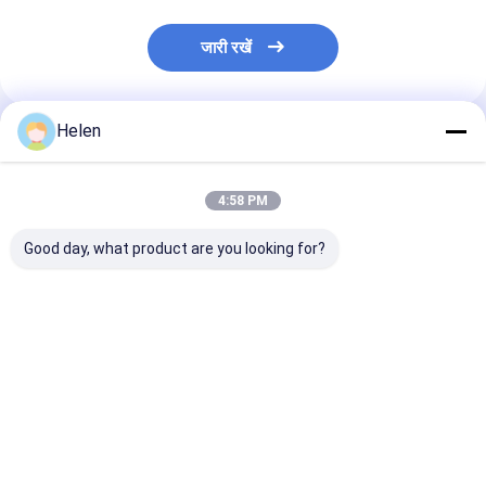
जारी रखें
Helen
अनुशंसित उत्पाद
4:58 PM
Good day, what product are you looking for?
फ़ोल्डर गियरबॉक्स कार्टन
सर्वो मोटर फोल्डिंग कार्टन
6000 किलोग्राम पेस
ग्लूअर मशीन स्वचालित या अर्ध
ग्लूयर ऑटोमैटिक मिनी
कार्टन फोल्डर ग्लूय
ऑटो 2800 मिमी
स्टैपलर सिलाई
220v/380v औद्यो
उपयोग के लिए
सबसे अच्छी कीमत
सबसे अच्छी कीमत
सबसे अच्छी 