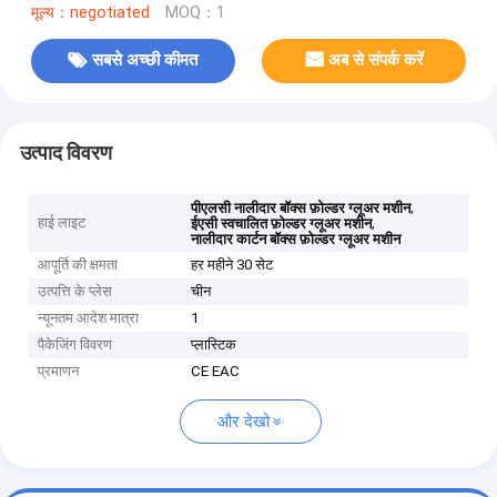
मूल्य：negotiated
MOQ：1
सबसे अच्छी कीमत
अब से संपर्क करें
उत्पाद विवरण
,
पीएलसी नालीदार बॉक्स फ़ोल्डर ग्लूअर मशीन
हाई लाइट
,
ईएसी स्वचालित फ़ोल्डर ग्लूअर मशीन
नालीदार कार्टन बॉक्स फ़ोल्डर ग्लूअर मशीन
आपूर्ति की क्षमता
हर महीने 30 सेट
उत्पत्ति के प्लेस
चीन
न्यूनतम आदेश मात्रा
1
पैकेजिंग विवरण
प्लास्टिक
प्रमाणन
CE EAC
और देखो