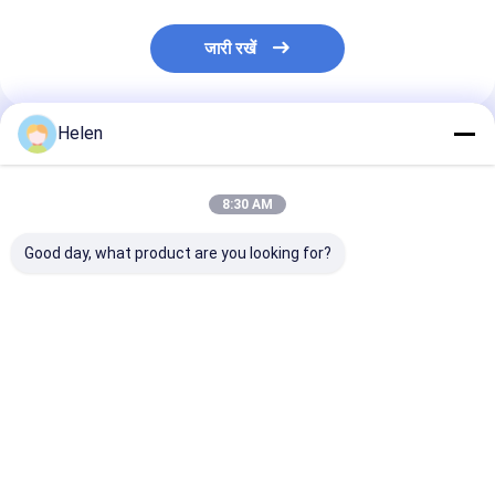
जारी रखें
Helen
अनुशंसित उत्पाद
8:30 AM
Good day, what product are you looking for?
फ़ोल्डर गियरबॉक्स कार्टन
सर्वो मोटर फोल्डिंग कार्टन
6000 किलोग्राम पेस
ग्लूअर मशीन स्वचालित या अर्ध
ग्लूयर ऑटोमैटिक मिनी
कार्टन फोल्डर ग्लूय
ऑटो 2800 मिमी
स्टैपलर सिलाई
220v/380v औद्यो
उपयोग के लिए
सबसे अच्छी कीमत
सबसे अच्छी कीमत
सबसे अच्छी 