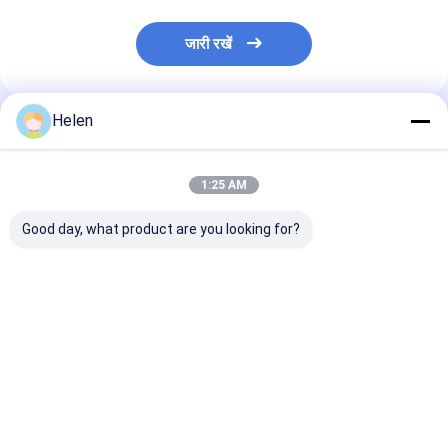
जारी रखें
Helen
अनुशंसित उत्पाद
1:25 AM
Good day, what product are you looking for?
पीएलसी नियंत्रण प्रणाली
मशीन परीक्षण मुहैया कराया
पीएलसी कंट्रोल सिस
आधारित नालीदार गत्ते का
कार्डबॉक्स प्रस्तावित कागज
को नालीदार कार्डबोर्ड
डिब्बा उत्पादन नालीदार गत्ते
घुमावदार कार्डबॉक्स मशीन
औद्योगिक स्वचालन
का डिब्बा मशीन
नियंत्रण समाधानों क
विकसित किया गया
सबसे अच्छी कीमत
सबसे अच्छी कीमत
सबसे अच्छी 