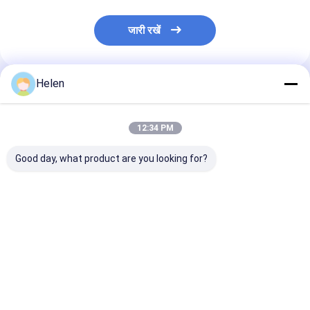
जारी रखें
Helen
अनुशंसित उत्पाद
12:34 PM
Good day, what product are you looking for?
पीएलसी नियंत्रण प्रणाली
मशीन परीक्षण मुहैया कराया
पीएलसी कंट्रोल सिस
आधारित नालीदार गत्ते का
कार्डबॉक्स प्रस्तावित कागज
को नालीदार कार्डबोर्ड
डिब्बा उत्पादन नालीदार गत्ते
घुमावदार कार्डबॉक्स मशीन
औद्योगिक स्वचालन
का डिब्बा मशीन
नियंत्रण समाधानों क
विकसित किया गया
सबसे अच्छी कीमत
सबसे अच्छी कीमत
सबसे अच्छी 