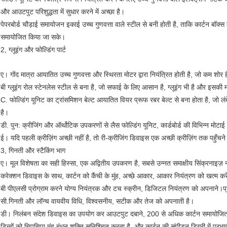
और आउटपुट परिशुद्धता में सुधार करने में अच्छा है।
पेपरबोर्ड चौड़ाई समायोजन इकाई उच्च गुणवत्ता वाले स्टील से बनी होती है, ताकि कार्टन बॉक
समायोजित किया जा सके।
2, ग्लूइंग और फोल्डिंग पार्ट
ए। गोंद मात्रा आयातित उच्च गुणवत्ता और स्थिरता मोटर द्वारा नियंत्रित होती है, जो कम शोर ह
बी ग्लूइंग रोल स्टेनलेस स्टील से बना है, जो सफाई के लिए आसान है, ग्लूइंग भी है और इसकी म
C. फोल्डिंग यूनिट का ट्रांसमिशन बेल्ट आयातित वियर प्रूफ रबर बेल्ट से बना होता है, जो लं
है।
डी. पुन: क्रीजिंग और ऑर्थोटिक उपकरणों से लैस फोल्डिंग यूनिट, कार्डबोर्ड की विभिन्न मोटा
ई। यदि पहली क्रीज़िंग अच्छी नहीं है, तो री-क्रीजिंग डिवाइस एक अच्छी क्रीज़िंग तक पहुँचने क
3, गिनती और स्टैकिंग भाग
ए। मूल विशेषता का सही हिस्सा, एक अद्वितीय उपकरण है, सबसे उन्नत समाक्षीय सिंक्रनाइज़ न
करेक्शन डिवाइस के साथ, कार्टन को कैंची के मुंह, अच्छे आकार, आकार नियंत्रण को खत्म कर
बी पीएलसी प्रोग्राम करने योग्य नियंत्रक और टच स्क्रीन, डिजिटल नियंत्रण को अपनाने।प
सी.गिनती और लॉन्च वायवीय विधि, विश्वसनीय, सटीक और तेज को अपनाती है।
डी। निलंबन संदेश डिवाइस का उपयोग कर आउटपुट दबाने, 200 से अधिक कार्टन समायोजित क
डिब्बों को चिपचिपा मुंह बंधन शक्ति सुनिश्चित करता है, और कार्टन की संपीड़न डिग्री में प्रभ