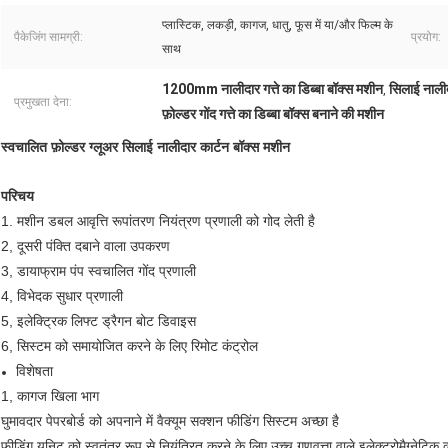
प्लास्टिक, लकड़ी, कागज, धातु, फूस में या/और फिल्म के
पैकेजिंग सामग्री:
प्रयोग:
साथ
1200mm नालीदार गत्ते का डिब्बा बॉक्स मशीन
सिलाई नालीद
,
प्रमुखता देना:
फ़ोल्डर गोंद गत्ते का डिब्बा बॉक्स बनाने की मशीन
स्वचालित फ़ोल्डर ग्लूअर सिलाई नालीदार कार्टन बॉक्स मशीन
परिचय
1. मशीन डबल आवृत्ति रूपांतरण नियंत्रण प्रणाली को गोद लेती है
2, दूसरी पंक्ति दबाने वाला उपकरण
3, डायाफ्राम पंप स्वचालित गोंद प्रणाली
4, विभेदक सुधार प्रणाली
5, इलेक्ट्रिक लिफ्ट ड्रैगन बोट डिवाइस
6, सिस्टम को समायोजित करने के लिए रिमोट कंट्रोल
विशेषता
1, कागज खिला भाग
घुमावदार पेपरबोर्ड को अपनाने में वैक्यूम सक्शन फीडिंग सिस्टम अच्छा है
फीडिंग यूनिट को स्वतंत्र रूप से नियंत्रित करने के लिए उच्च गुणवत्ता वाले इलेक्ट्रोमैग्न