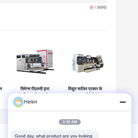
(
0
/ 3000)
टम
सिमेन्स पीएलसी द्वारा
विद्युत चालित प्रकार के
संचालित नालीदार गत्ते का
घुमावदार कार्डबोर्ड बॉक्स
Helen
डिब्बा मशीन नालीदार गत्ता
मशीन जिसमें घुमावदार
र
पैकेजिंग
कार्डबोर्ड बॉक्स मशीन है
िए
3:30 AM
Good day, what product are you looking 