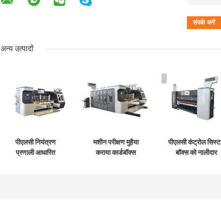
अन्य उत्पादों
पीएलसी नियंत्रण
मशीन परीक्षण मुहैया
पीएलसी कंट्रोल सिस्
प्रणाली आधारित
कराया कार्डबॉक्स
बॉक्स को नालीदार
नालीदार गत्ते का डिब्बा
प्रस्तावित कागज
कार्डबोर्ड पैकेजिंग
उत्पादन नालीदार गत्ते का
घुमावदार कार्डबॉक्स
औद्योगिक स्वचालन औ
डिब्बा मशीन
मशीन
नियंत्रण समाधानों के ल
विकसित किया गया