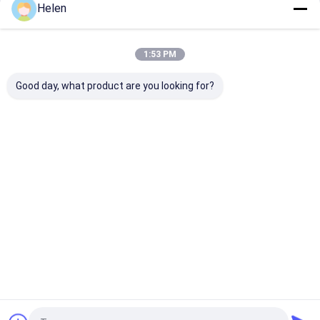
Helen
होम
हमारे बारे में
हमसे संपर्क करें
Desktop Site
साइटमैप
Privacy Policy
1:53 PM
गुणवत्ता
नालीदार कार्टन बॉक्स मशीन
चीन का कारखाना.Copyright © 2026
Dongguang Haohan International Trade Co., Ltd. All Rights
Good day, what product are you looking for?
Reserved.
घर
उत्पादों
हमारे बारे में