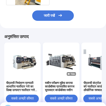
जारी रखें
अनुशंसित उत्पाद
पीएलसी नियंत्रण प्रणाली
मशीन परीक्षण मुहैया कराया
पीएलसी कंट्रोल सिस
आधारित नालीदार गत्ते का
कार्डबॉक्स प्रस्तावित कागज
को नालीदार कार्डबोर्ड
डिब्बा उत्पादन नालीदार गत्ते
घुमावदार कार्डबॉक्स मशीन
औद्योगिक स्वचालन
का डिब्बा मशीन
नियंत्रण समाधानों क
विकसित किया गया
सबसे अच्छी कीमत
सबसे अच्छी कीमत
सबसे अच्छी 