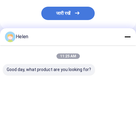
जारी रखें
Helen
अनुशंसित उत्पाद
11:25 AM
Good day, what product are you looking for?
बेलिंग प्रेस हाइड्रोलिक
200 किग्रा वर्टिकल कार्डबोर्ड
220v प्रेस वर्टिकल क
मैनुअल बेल्टिंग कार्टन बेलर
बेलर वेस्ट पेपर प्रेस
बेलर मशीन अपशिष्ट क
कंप्रेस मशीन 200 किग्रा
हाइड्रोलिक ट्रांसमिशन
हाइड्रोलिक 60 हर्ट्
क्षमता:
ऑटोमैटिक
सबसे अच्छी कीमत
सबसे अच्छी कीमत
सबसे अच्छी 