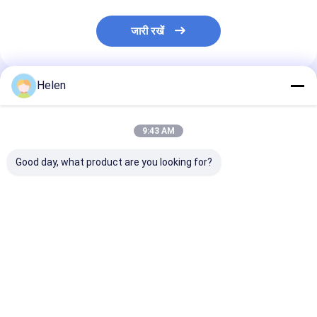
जारी रखें
Helen
अनुशंसित उत्पाद
9:43 AM
Good day, what product are you looking for?
नालीदार 2 प्लाई कार्टन बॉक्स
कार्टन पीएलसी नालीदार बॉक्स
मध्य गति 3 5 7 परत
उत्पादन लाइन कार्डबोर्ड सिंगल
विनिर्माण स्वचालित संयंत्र
कार्डबोर्ड लाइन
फेसर इलेक्ट्रिक संचालित
सिंगल फेस 1600 मिमी
सबसे अच्छी कीमत
सबसे अच्छी कीमत
सबसे अच्छी 