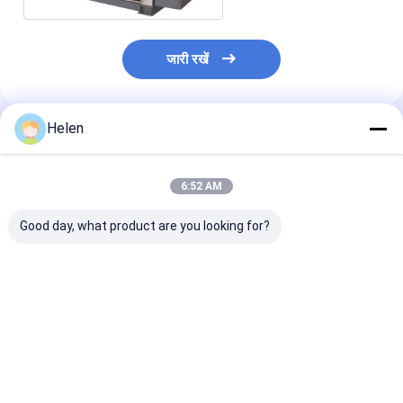
जारी रखें
Helen
अनुशंसित उत्पाद
6:52 AM
Good day, what product are you looking for?
नालीदार 2 प्लाई कार्टन बॉक्स
कार्टन पीएलसी नालीदार बॉक्स
मध्य गति 3 5 7 परत
उत्पादन लाइन कार्डबोर्ड सिंगल
विनिर्माण स्वचालित संयंत्र
कार्डबोर्ड लाइन
फेसर इलेक्ट्रिक संचालित
सिंगल फेस 1600 मिमी
सबसे अच्छी कीमत
सबसे अच्छी कीमत
सबसे अच्छी 