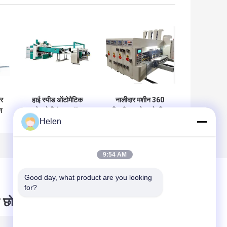
टर
हाई स्पीड ऑटोमैटिक
नालीदार मशीन 360
ग
फ्लेक्सो प्रिंटर स्लॉटर
डिग्री समायोज्य के लिए
Helen
डाई कटर फोल्डर ग्लूअर
1400 * 2600 मिमी
रोटरी डाई कटर
9:54 AM
Good day, what product are you looking 
for?
 छोड़ दो