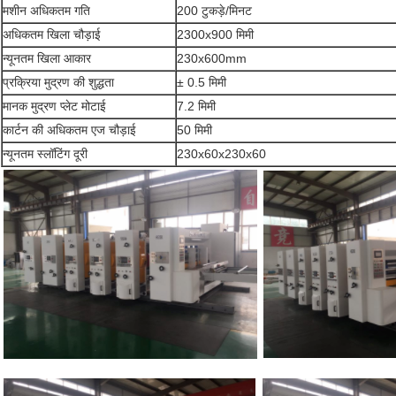
मशीन अधिकतम गति
200 टुकड़े/मिनट
अधिकतम खिला चौड़ाई
2300x900 मिमी
न्यूनतम खिला आकार
230x600mm
प्रक्रिया मुद्रण की शुद्धता
± 0.5 मिमी
मानक मुद्रण प्लेट मोटाई
7.2 मिमी
कार्टन की अधिकतम एज चौड़ाई
50 मिमी
न्यूनतम स्लॉटिंग दूरी
230x60x230x60