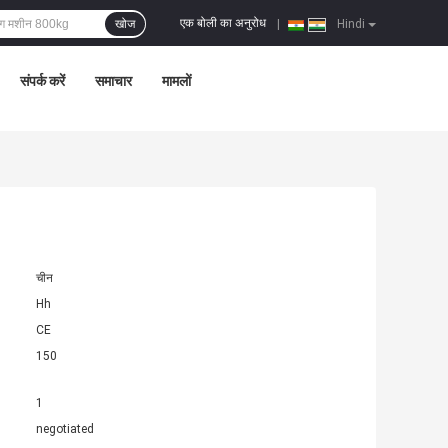
एक बोली का अनुरोध
खोज
|
Hindi
संपर्क करें
समाचार
मामलों
चीन
Hh
CE
150
1
negotiated