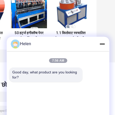
अल
50 हर्ट्ज हनीकॉम्ब पेपर
1.1 किलोवाट स्वचालित
न
कोर कटिंग मशीन
पेपर ट्यूब बनाने की मशीन
Helen
री
स्वचालित 220V चौड़ाई
नालीदार 1300 * 900
समायोज्य
7:56 AM
Good day, what product are you looking 
for?
 छोड़ दो