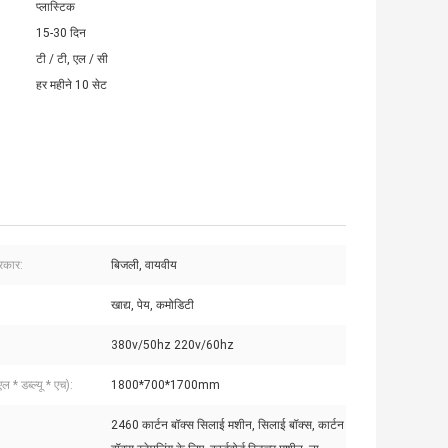
प्लास्टिक
15-30 दिन
टी / टी, एल / सी
हर महीने 10 सेट
्रकार:
बिजली, वायवीय
खाद्य, पेय, कमोडिटी
380v/50hz 220v/60hz
 * डब्ल्यू * एच):
1800*700*1700mm
2460 कार्टन बॉक्स सिलाई मशीन, सिलाई बॉक्स, कार्टन