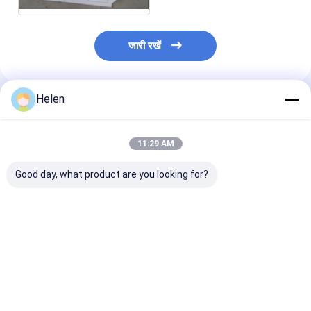
जारी रखें
Helen
अनुशंसित उत्पाद
11:29 AM
Good day, what product are you looking for?
380v / 50hz फ्लैटबेड डाई
पेपर बिग शॉट ऑटोमैटिक
सेमी ऑटोमैटिक पेपर
कटिंग मशीन नालीदार कार्टन
फ्लैटबेड डाई कटिंग मशीन
फ्लैट बेड डाई कटिंग
बॉक्स कार्डबोर्ड
120 पीसी / मिन सीई
1300mm
सबसे अच्छी कीमत
सबसे अच्छी कीमत
सबसे अच्छी 