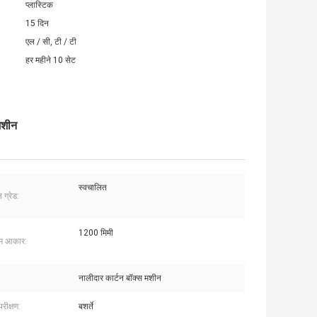
प्लास्टिक
15 दिन
एल / सी, टी / टी
हर महीने 10 सेट
मशीन
स्वचालित
 ग्रेड:
1200 मिमी
म आकार:
नालीदार कार्टन बॉक्स मशीन
रीक्षण:
बशर्ते