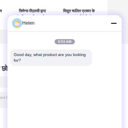
टम
सिमेन्स पीएलसी द्वारा
विद्युत चालित प्रकार के
संचालित नालीदार गत्ते का
घुमावदार कार्डबोर्ड बॉक्स
Helen
डिब्बा मशीन नालीदार गत्ता
मशीन जिसमें घुमावदार
र
पैकेजिंग
कार्डबोर्ड बॉक्स मशीन है
िए
9:53 AM
Good day, what product are you looking 
for?
 छोड़ दो