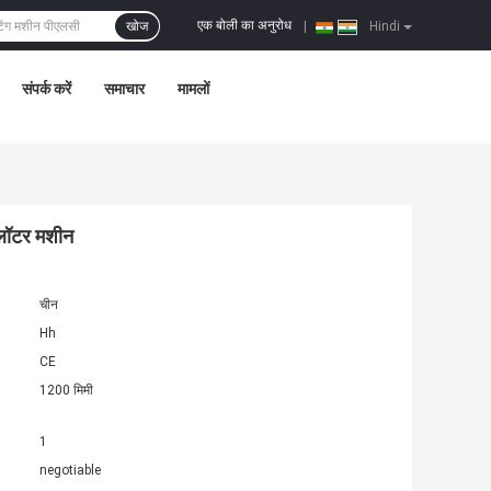
एक बोली का अनुरोध
खोज
|
Hindi
संपर्क करें
समाचार
मामलों
्लॉटर मशीन
चीन
Hh
CE
1200 मिमी
1
negotiable