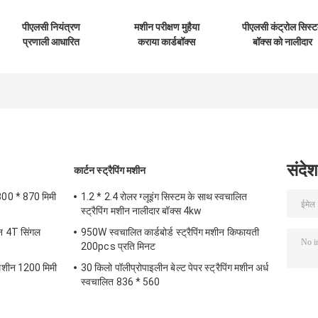
पीएलसी नियंत्रण
मशीन परीक्षण मुहैया
पीएलसी कंट्रोल सिस्
प्रणाली आधारित
कराया कार्डबॉक्स
बॉक्स को नालीदार
नालीदार गत्ते का डिब्बा
प्रस्तावित कागज
कार्डबोर्ड पैकेजिंग
उत्पादन नालीदार गत्ते का
घुमावदार कार्डबॉक्स
औद्योगिक स्वचालन औ
डिब्बा मशीन
मशीन
नियंत्रण समाधानों के ल
विकसित किया गया
संदेश
कार्टन स्ट्रैपिंग मशीन
300 * 870 मिमी
1.2 * 2.4 रोलर ग्लूइंग सिस्टम के साथ स्वचालित
स्ट्रैपिंग मशीन नालीदार बॉक्स 4kw
ीन 4T सिंगल
950W स्वचालित कार्डबोर्ड स्ट्रैपिंग मशीन किफायती
200pcs प्रति मिनट
 मशीन 1200 मिमी
30 किलो पॉलीप्रोपाइलीन बेल्ट पेपर स्ट्रैपिंग मशीन अर्ध
स्वचालित 836 * 560