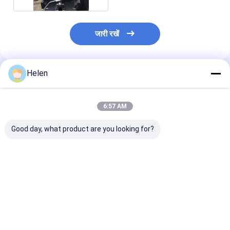
जारी रखें
Helen
अनुशंसित उत्पाद
6:57 AM
Good day, what product are you looking for?
पीएलसी नियंत्रण प्रणाली
मशीन परीक्षण मुहैया कराया
पीएलसी कंट्रोल सिस
आधारित नालीदार गत्ते का
कार्डबॉक्स प्रस्तावित कागज
को नालीदार कार्डबोर्ड
डिब्बा उत्पादन नालीदार गत्ते
घुमावदार कार्डबॉक्स मशीन
औद्योगिक स्वचालन
का डिब्बा मशीन
नियंत्रण समाधानों क
विकसित किया गया
सबसे अच्छी कीमत
सबसे अच्छी कीमत
सबसे अच्छी 